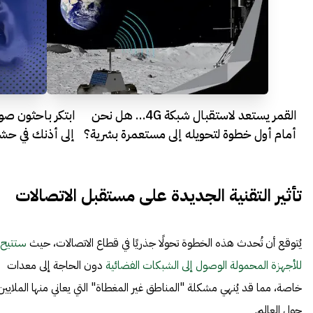
القمر يستعد لاستقبال شبكة 4G… هل نحن
ابتكر باحثون صوت
أمام أول خطوة لتحويله إلى مستعمرة بشرية؟
إلى أذنك في حش
تأثير التقنية الجديدة على مستقبل الاتصالات
يُتوقع أن تُحدث هذه الخطوة تحولًا جذريًا في قطاع الاتصالات، حيث
ستتيح
للأجهزة المحمولة الوصول إلى الشبكات الفضائية
دون الحاجة إلى معدات
خاصة، مما قد يُنهي مشكلة "المناطق غير المغطاة" التي يعاني منها الملايين
حول العالم.