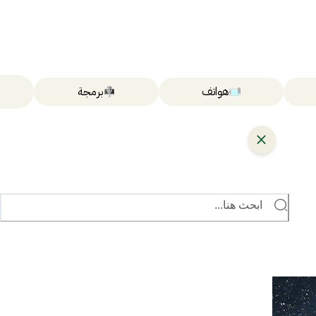
هواتف
برمجة
ابحث هنا...