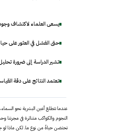
يسعى العلماء لاكتشاف وجود ح
حتى الفشل في العثور على حياة 
تشير الدراسة إلى ضرورة تحليل 40-80 كوكبًا لتقدير نسبة الكواكب التي تحتضن الح
تعتمد النتائج على دقة القيا
عندما تتطلع أعين البشرية نحو السماء، 
النجوم والكواكب متناثرة في مجرتنا وحد
تحتضن حياةً من نوع ما. لكن ماذا لو ج