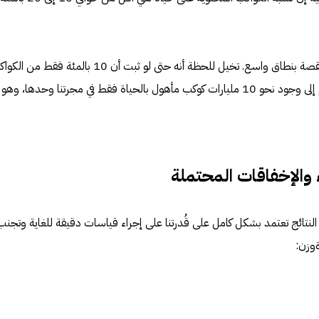
وهذه النتائج لها بُعد كبير لو نظرنا إلى القصة بنطاق واسع. تخيل للحظة أنه حتى لو ثبت أن 10 بالمئة فقط 
الشبيهة بالأرض تضم حياة، فهذا يُترجم إلى وجود نحو 10 مليارات كوكب مأهول بالحياة فقط في مجرتنا وحدها، وهو
والإخفاقات المحتملة
لنتائج تعتمد بشكل كامل على قُدرتنا على إجراء قياسات دقيقة للغاية وتجنب
ةوزن: