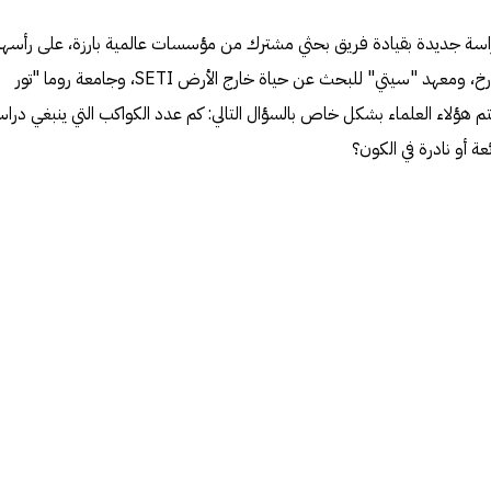
دراسة جديدة بقيادة فريق بحثي مشترك من مؤسسات عالمية بارزة، على رأسها
معهد التكنولوجيا الفيدرالي ETH في زيورخ، ومعهد "سيتي" للبحث عن حياة خارج الأرض SETI، وجامعة روما "تور
تم هؤلاء العلماء بشكل خاص بالسؤال التالي: كم عدد الكواكب التي ينبغي دراس
ة أو نادرة في الكون؟