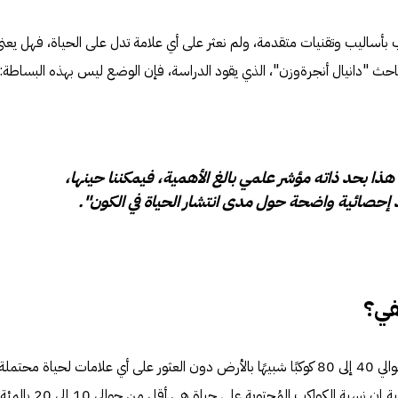
 بأساليب وتقنيات متقدمة، ولم نعثر على أي علامة تدل على الحياة، فهل يعن
ث "دانيال أنجرةوزن"، الذي يقود الدراسة، فإن الوضع ليس بهذه البساطة:
هذا بحد ذاته مؤشر علمي بالغ الأهمية، فيمكننا حينها،
إحصائية واضحة حول مدى انتشار الحياة في الكون".
في؟
تقول الدراسة إنه إذا تم رصد وتحليل حوالي 40 إلى 80 كوكبًا شبيهًا بالأرض دون العثور على أي علامات لحياة محتملة
فقد يصبح من الممكن القول بثقة نسبية إن نسبة الكواكب المُحتوية على حياة هي أقل من حوالي 10 إلى 20 بالمئة