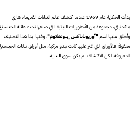
بدأت الحكاية عام 1969 عندما اكتشف عالم النباتات القديمة، هاري
ماكجنيتي، مجموعة من الأحفوريات النباتية التي صنفها تحت عائلة الجينسنغ
وأطلق عليها اسم
"أوريوباناكس إيلونغاتوم"
. وقتها، بدا هذا التصنيف
معقولاً؛ فالأوراق التي عُثر عليها كانت تبدو مركبة، مثل أوراق نباتات الجينسنغ
المعروفة. لكن الاكتشاف لم يكن سوى البداية.