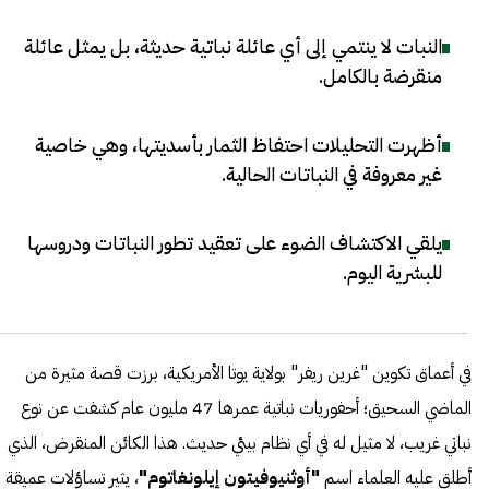
النبات لا ينتمي إلى أي عائلة نباتية حديثة، بل يمثل عائلة
منقرضة بالكامل
.
أظهرت التحليلات احتفاظ الثمار بأسديتها، وهي خاصية
غير معروفة في النباتات الحالية
.
يلقي الاكتشاف الضوء على تعقيد تطور النباتات ودروسها
للبشرية اليوم
.
في أعماق تكوين "غرين ريفر" بولاية يوتا الأمريكية، برزت قصة مثيرة من
الماضي السحيق؛ أحفوريات نباتية عمرها 47 مليون عام كشفت عن نوع
نباتي غريب، لا مثيل له في أي نظام بيئي حديث. هذا الكائن المنقرض، الذي
أطلق عليه العلماء اسم
"أوثنيوفيتون إيلونغاتوم"
، يثير تساؤلات عميقة