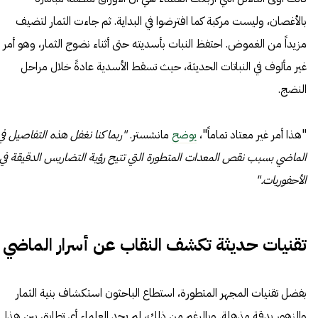
بالأغصان، وليست مركبة كما افترضوا في البداية. ثم جاءت الثمار لتضيف
مزيداً من الغموض. احتفظ النبات بأسديته حتى أثناء نضوج الثمار، وهو أمر
غير مألوف في النباتات الحديثة، حيث تسقط الأسدية عادةً خلال مراحل
النضج.
"هذا أمر غير معتاد تماماً"،
يوضح
مانشستر.
"ربما كنا نغفل هذه التفاصيل في
الماضي بسبب نقص المعدات المتطورة التي تتيح رؤية التضاريس الدقيقة في
الأحفوريات."
تقنيات حديثة تكشف النقاب عن أسرار الماضي
بفضل تقنيات المجهر المتطورة، استطاع الباحثون استكشاف بنية الثمار
والزهور بدقة مذهلة. وبالرغم من ذلك، لم يجد العلماء أي تطابق بين هذا