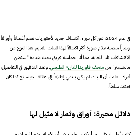
في عام 2024، تغير كل شيء. اكتشاف جديد لأحفوريات تضم أغصاناً وأوراقاً
وثماراً متصلة قدّم صورة أكثر اكتمالاً لهذا النبات القديم. هذا النوع من
الاكتشافات نادر للغاية، مما أثار حماسة فريق بحث بقيادة "ستيفن
مانشستر" من
متحف فلوريدا للتاريخ الطبيعي
. وعند التدقيق في التفاصيل،
أدرك العلماء أن النبات لم يكن ينتمي إطلاقاً إلى عائلة الجينسنغ كما كان
يُعتقد سابقاً.
دلائل محيرة: أوراق وثمار لا مثيل لها
كانت أولى الدلائل التي أربكت العلماء هي أن الأوراق متصلة مباشرة