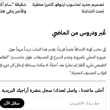
تصميم جديد لحاسوب لينوفو..كاميرا مخفية
شقيقة “سام ألتم
تحت الشاشة
والأخير ينفي هذ
عُبر ودروس من الماضي
إلى جانب كونه اكتشافاً علمياً فريداً، يقدم هذا النبات درساً مهماً حول
ضرورة التحلي بالمرونة وعدم التسرع في التصنيفات. يقول مانشستر:
"العالم
الطبيعي مليء بألغاز لم نحلها بعد. أحياناً، لا يمكننا ببساطة إدخال كل شيء في
قوالب التصنيف الحديثة."