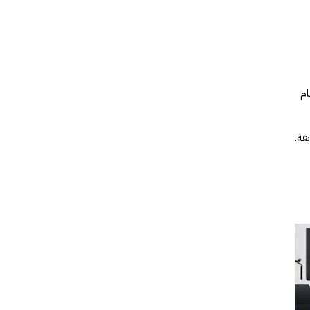
ام
قة.