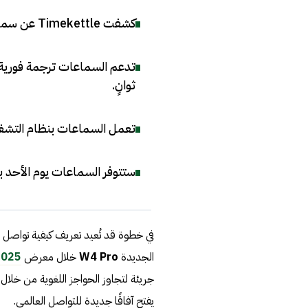
كشفت Timekettle عن سماعات W4 Pro خلال معرض CES 2025
ثوانٍ
.
تعمل السماعات بنظام التشغيل الجديد Babel OS الذي يضيف دقة 
ستتوفر السماعات يوم الأحد بسعر 449 دولارًا أ
في خطوة قد تُعيد تعريف كيفية تواصل 
الجديدة
W4 Pro
خلال معرض
2025
جريئة لتجاوز الحواجز اللغوية من خلال ت
يفتح آفاقًا جديدة للتواصل العالمي.