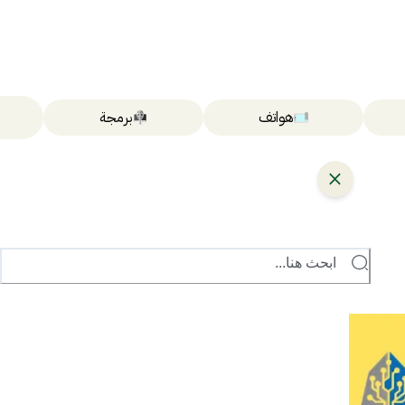
هواتف
برمجة
ابحث هنا...