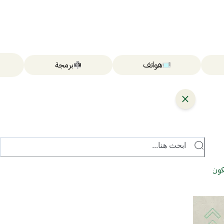
هواتف
برمجة
ابحث هنا...
كون؟