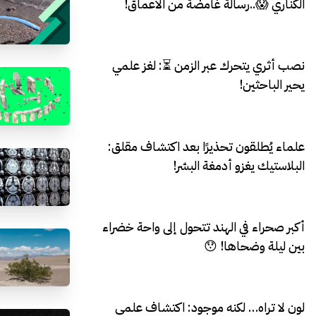
الكناري 😱..رسالة غامضة من الأعماق!
نصب أثري يتحرك عبر الزمن ⏳: لغز علمي
يحير الباحثين!
علماء يُطلقون تحذيرًا بعد اكتشاف مقلق:
البلاستيك يغزو أدمغة البشر!
أكبر صحراء في الهند تتحول إلى واحة خضراء
بين ليلة وضحاها! 😯
لون لا تراه… لكنه موجود: اكتشاف علمي