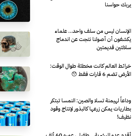
يربك حواسنا
الإنسان ليس من سلف واحد… علماء
يكشفون أن أصولنا نتجت عن اندماج
سلالتين قديمتين
خرائط العالم كانت مخطئة طوال الوقت:
الأرض تضم 6 قارات فقط 😯
وداعاً لهيمنة تسلا والصين: النمسا تبتكر
بطاريات يمكن زرعها كالبذور لإنتاج وقود
نظيف!
أقدم عدو للبشرية… طفيلي عمره 60 ألف