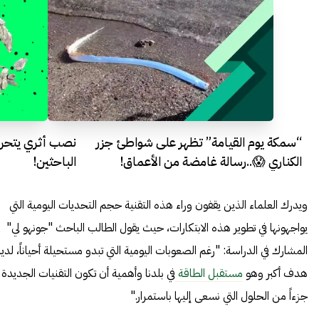
“سمكة يوم القيامة” تظهر على شواطئ جزر
نصب أثري يتحرك 
الكناري 😱..رسالة غامضة من الأعماق!
الباحثين!
ويدرك العلماء الذين يقفون وراء هذه التقنية حجم التحديات اليومية التي
يواجهونها في تطوير هذه الابتكارات، حيث يقول الطالب الباحث "جونهو لي"
المشارك في الدراسة: "رغم الصعوبات اليومية التي تبدو مستحيلة أحياناً، لدين
هدف أكبر وهو
مستقبل الطاقة
في بلدنا وأهمية أن تكون التقنيات الجديدة
جزءاً من الحلول التي نسعى إليها باستمرار."