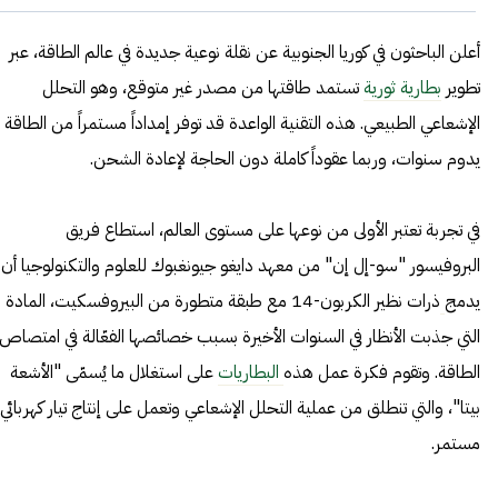
أعلن الباحثون في كوريا الجنوبية عن نقلة نوعية جديدة في عالم الطاقة، عبر
تطوير
بطارية ثورية
تستمد طاقتها من مصدر غير متوقع، وهو التحلل
الإشعاعي الطبيعي. هذه التقنية الواعدة قد توفر إمداداً مستمراً من الطاقة
يدوم سنوات، وربما عقوداً كاملة دون الحاجة لإعادة الشحن.
في تجربة تعتبر الأولى من نوعها على مستوى العالم، استطاع فريق
البروفيسور "سو-إل إن" من معهد دايغو جيونغبوك للعلوم والتكنولوجيا أن
يدمج
ذرات نظير الكربون-14 مع طبقة متطورة من البيروفسكيت، المادة
التي جذبت الأنظار في السنوات الأخيرة بسبب خصائصها الفعّالة في امتصاص
الطاقة. وتقوم فكرة عمل هذه
البطاريات
على استغلال ما يُسمّى "الأشعة
بيتا"، والتي تنطلق من عملية التحلل الإشعاعي وتعمل على إنتاج تيار كهربائي
مستمر.