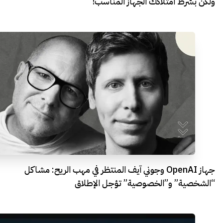
ولكن بشرط امتلاكك الجهاز المناسب!
جهاز OpenAI وجوني آيف المنتظر في مهب الريح: مشاكل
“الشخصية” و”الخصوصية” تؤجل الإطلاق