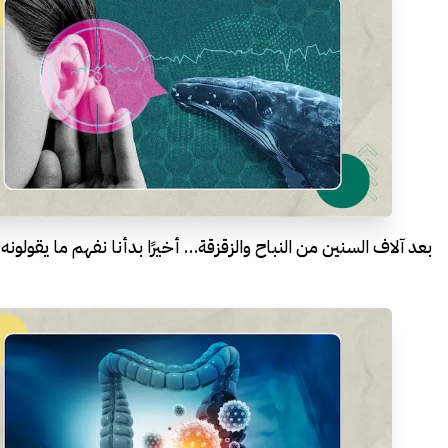
بعد آلاف السنين من النباح والزقزقة… أخيرًا بدأنا نفهم ما يقولونه