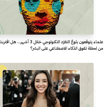
علماء يتوقعون بلوغ التفرّد التكنولوجي خلال 3 أشهر… هل اقتربنا
من لحظة تفوق الذكاء الاصطناعي على البشر؟