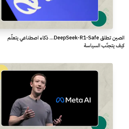
الصين تطلق DeepSeek-R1-Safe… ذكاء اصطناعي يتعلّم
كيف يتجنّب السياسة