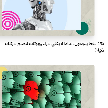
1% فقط ينجحون: لماذا لا يكفي شراء روبوتات لتصبح شركتك
ذكية؟