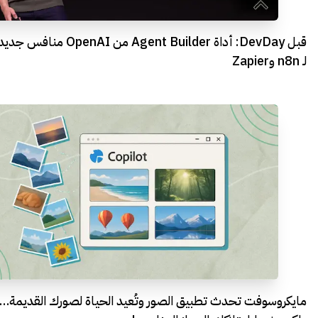
قبل DevDay: أداة Agent Builder من OpenAI منافس جدي
لـ n8n وZapier
مايكروسوفت تحدث تطبيق الصور وتُعيد الحياة لصورك القديمة…