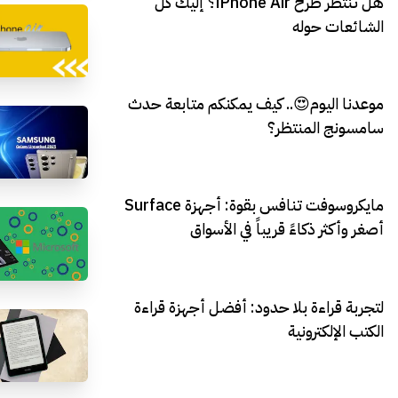
هل تنتظر طرح iPhone Air؟ إليك كل
الشائعات حوله
موعدنا اليوم😍.. كيف يمكنكم متابعة حدث
سامسونج المنتظر؟
مايكروسوفت تنافس بقوة: أجهزة Surface
أصغر وأكثر ذكاءً قريباً في الأسواق
لتجربة قراءة بلا حدود: أفضل أجهزة قراءة
الكتب الإلكترونية