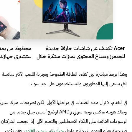
Acer تكشف عن شاشات خارقة جديدة
محظوظ من يمتل
للجيمرز وصناع المحتوى بميزات مبتكرة خلال
ستشتري جهازك ا
فعاليات معرض CES
وهذا يربط مباشرة بين كفاءة الطاقة الطموحة وتجربة اللعب الأكثر سلاسة
التي يسعى إليها المطورون والمستخدمون على حد سواء.
في الختام، لا تزال هذه التقنيات في مراحلها الأولى، لكن تصريحات مارك سيرن
وجاك هوينه تعكس توجه سوني وAMD لوضع أسس جيل جديد من
الرسومات القائمة على الذكاء الاصطناعي والتعلم الآلي، إذا نجحت الشركتان
في ترجمة هذه الوعود إلى واقع داخل
جهاز بلايستيشن القادم
، فقد نكون