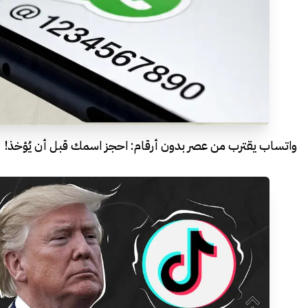
واتساب يقترب من عصر بدون أرقام: احجز اسمك قبل أن يُؤخذ!