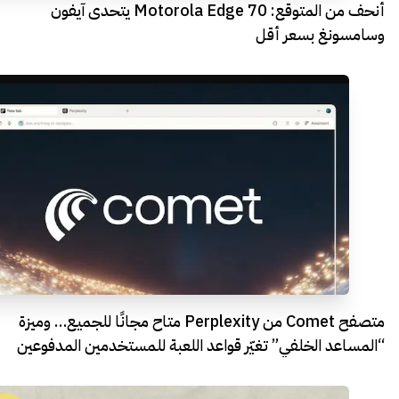
أنحف من المتوقع: Motorola Edge 70 يتحدى آيفون
وسامسونغ بسعر أقل
متصفح Comet من Perplexity متاح مجانًا للجميع… وميزة
“المساعد الخلفي” تغيّر قواعد اللعبة للمستخدمين المدفوعين