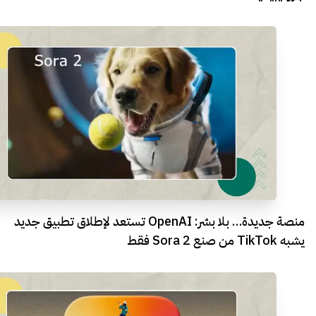
منصة جديدة… بلا بشر: OpenAI تستعد لإطلاق تطبيق جديد
يشبه TikTok من صنع Sora 2 فقط