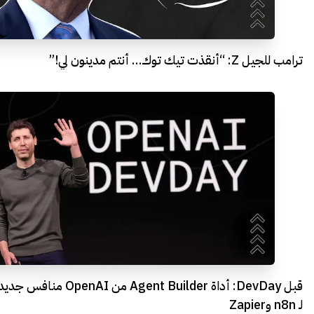
ترامب للجيل Z: “أنقذت تيك توك… أنتم مدينون لي!”
قبل DevDay: أداة Agent Builder من OpenAI منافس جدي
لـ n8n وZapier