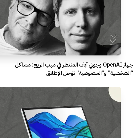
جهاز OpenAI وجوني آيف المنتظر في مهب الريح: مشاكل
“الشخصية” و”الخصوصية” تؤجل الإطلاق