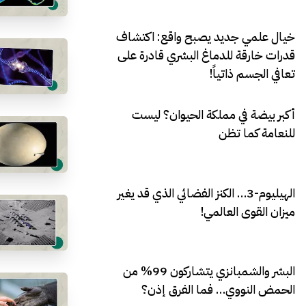
خيال علمي جديد يصبح واقع: اكتشاف
قدرات خارقة للدماغ البشري قادرة على
تعافي الجسم ذاتياً!
أكبر بيضة في مملكة الحيوان؟ ليست
للنعامة كما تظن
الهيليوم-3… الكنز الفضائي الذي قد يغير
ميزان القوى العالمي!
البشر والشمبانزي يتشاركون 99% من
الحمض النووي… فما الفرق إذن؟