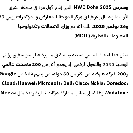
ومعرض MWC Doha 2025
، الذي يُقام لأول مرة في منطقة الشرق
الأوسط وشمال إفريقيا في
مركز الدوحة للمعارض والمؤتمرات
يومي
25
و26 نوفمبر 2025
، بالشراكة مع
وزارة الاتصالات وتكنولوجيا
المعلومات القطرية (MCIT)
يمثل هذا الحدث العالمي محطة جديدة في مسيرة قطر نحو تحقيق رؤيتها
الوطنية 2030 والتحول الرقمي، إذ يجمع أكثر من
200 متحدث عالمي
و
200 شركة عارضة
من أكثر من
60 دولة
، من بينهم قادة من
Google
Cloud، Huawei، Microsoft، Dell، Cisco، Nokia، Ooredoo،
Vodafone
، و
ZTE
، إلى جانب مشاركة شركات قطرية رائدة مثل
Meeza
.