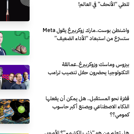
للطي “الأنحف” في العالم!
واشنطن بوست..مارك زوكربيرغ يقول Meta
ستسرّع من استبعاد “الأداء الضعيف”
بيزوس وماسك وزوكربيرغ..عمالقة
التكنولوجيا يحضرون حفل تنصيب ترامب
قفزة نحو المستقبل.. هل يمكن أن يفعلها
الذكاء الاصطناعي ويصنع أكبر حاسوب
كمومي؟؟
هل تعلم من هو “ذئب الكشمير”؟ الأوروبي