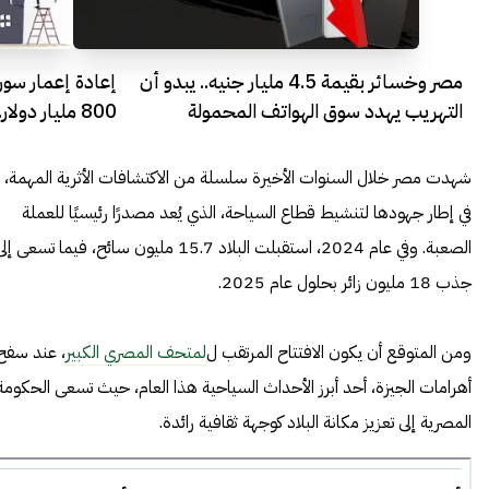
مصر وخسائر بقيمة 4.5 مليار جنيه.. يبدو أن
إعادة إعمار سور
التهريب يهدد سوق الهواتف المحمولة
800 مليار دولار.. فهل يمكن تأمين هذا المبلغ؟
شهدت مصر خلال السنوات الأخيرة سلسلة من الاكتشافات الأثرية المهمة،
في إطار جهودها لتنشيط قطاع السياحة، الذي يُعد مصدرًا رئيسيًا للعملة
الصعبة. وفي عام 2024، استقبلت البلاد 15.7 مليون سائح، فيما تسعى إل
جذب 18 مليون زائر بحلول عام 2025.
ومن المتوقع أن يكون الافتتاح المرتقب ل
لمتحف المصري الكبير
، عند سفح
أهرامات الجيزة، أحد أبرز الأحداث السياحية هذا العام، حيث تسعى الحكومة
المصرية إلى تعزيز مكانة البلاد كوجهة ثقافية رائدة.