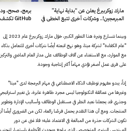
مارك زوكربيرغ يعلن عن “بداية نهاية”
برمج، صحح، ودو
المبرمجين!.. وشركات أخرى تتبع الخطى في
GitHub تكشف عن وكيلها البرمجي الذكي
2025
وبينما تتسارع وتيرة هذا التطور الكبير، حَوّل مارك زوكربيرغ عام 2023 إلى
"عام الكفاءة" لشركة ميتا، وهو نهج اتبعته أيضًا شركات أخرى للتعامل بذكاء
مع الموارد، مع الاستغناء عن آلاف الوظائف على مدار العام الماضي والتركيز
على فرق عمل أصغر تؤدي مهاماً أكثر إنتاجية وجودة.
إذاً، يبدو مفهوم توظيف الذكاء الاصطناعي في مهام البرمجة لدى "ميتا"
وغيرها من عمالقة التكنولوجيا ليس مجرد ظاهرة عابرة، بل تغيير استراتيجي
وجذري قد يجعلنا نعيد النظر في مستقبل الوظائف وأساليب الإدارة وتطوير
المنتجات. ومع أن هذا التقدم يحمل فرصًا رائعة، لكن من الضروري أيضًا أن
تكون الشركات حذرة من المبالغة في الاعتماد عليه؛ فلا غنى عن دور
المهندس البشري المتخصص الذي يراجع ويحدث الأنظمة باستمرار لتجنب