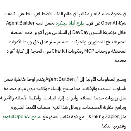
في خطوة جديدة تعزز مكانتها في عالم الذكاء الاصطناعي التطبيقي، كشفت
شركة OpenAI عن قرب
طرح أداة مبتكرة
تحمل اسم Agent Builder
خلال مؤتمرها السنوي DevDay في السادس من أكتوبر. هذه المنصة
البصرية تتيح للمطورين والشركات تصميم سير عمل ذكي وربط الأدوات
المختلفة ووحدات MCP ومكونات ChatKit دون الحاجة إلى كتابة أكواد
معقدة.
وتشير المعلومات الأولية إلى أن Agent Builder يقدم لوحة تفاعلية تعمل
بأسلوب السحب والإفلات، مما يسمح بإنشاء «وكلاء» ذوي مهام محددة
مثل روبوتات خدمة العملاء، وأدوات إثراء البيانات، وأنظمة الأسئلة والأجوبة،
وبرامج مقارنة المستندات. ويماثل هذا النهج منصات الأتمتة الشهيرة
مثل Zapier و n8n لكن مع قوة تكامل أعمق مع
نماذج OpenAI اللغوية
وقدراتها الذكية.