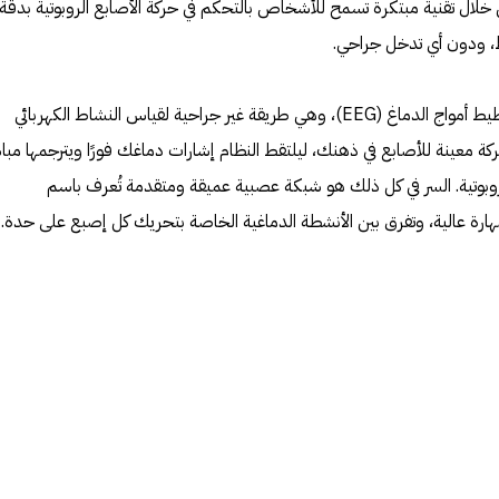
 خلال تقنية مبتكرة تسمح للأشخاص بالتحكم في حركة الأصابع الروبوتية بدقة
ط، ودون أي تدخل جراحي.
التكنولوجيا الجديدة تستخدم تقنية تخطيط أمواج الدماغ (EEG)، وهي طريقة غير جراحية لقياس النشاط الكهربائي
كة معينة للأصابع في ذهنك، ليلتقط النظام إشارات دماغك فورًا ويترجمها مبا
وبوتية. السر في كل ذلك هو شبكة عصبية عميقة ومتقدمة تُعرف باسم