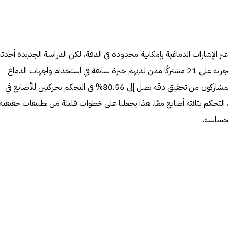
 عبر الإشارات الدماغية بإمكانية محدودة في الدقة، لكن الدراسة الجديدة أحدث
نقلة نوعية في هذا المجال. تم تطبيق التجربة على 21 مشتركًا ممن لديهم خبرة سابقة في استخدام واجهات الدماغ
والحاسوب (BCI)، وقد تمكن هؤلاء المشاركون من تحقيق دقة تصل إلى 80.56% في التحكم بحركتين للأصابع في
ه، ودقة بلغت 60.61% عند التحكم بثلاثة أصابع معًا. هذا يجعلنا على خطوات قليلة من تطبيقات حقيقية
الحساسة.