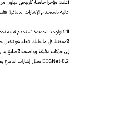
أعلنته مؤخراً جامعة كارنيجي ميلون من
عالية باستخدام الإشارات الدماغية فق
لأدمغتنا. كل ما عليك فعله هو تخيل حر
إلى حركات دقيقة وواضحة لأصابع يد ر
EEGNet-8,2 تحلل إشارات الدماغ بمهارة عالية، وتفرق بين الأنشطة الدماغية الخاصة بتحريك كل إصبع على حدة.