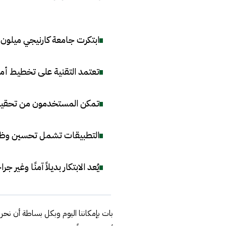
ابتكرت جامعة كارنيجي ميلون 
تعتمد التقنية على تخطيط أمواج الدماغ EEG لتحويل إشارات الد
تمكن المستخدمون من تحقيق دقة تفوق 80% في تحريك الأصاب
التطبيقات تشمل تحسين وظائف
يُعد الابتكار بديلاً آمنًا وغير 
بات بإمكاننا اليوم وبكل بساطة أن نحرك 