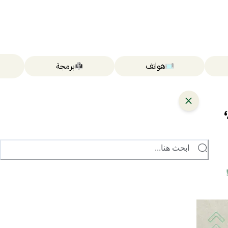
هواتف
برمجة
ابحث هنا...