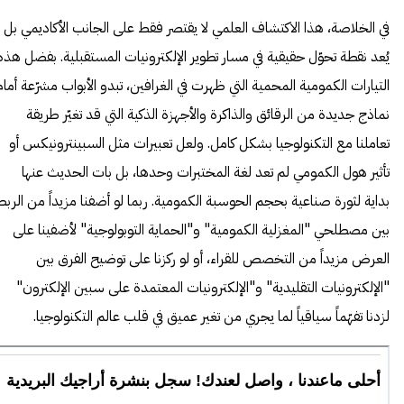
في الخلاصة، هذا الاكتشاف العلمي لا يقتصر فقط على الجانب الأكاديمي بل
يُعد نقطة تحوّل حقيقية في مسار تطوير الإلكترونيات المستقبلية. بفضل هذه
التيارات الكمومية المحمية التي ظهرت في الغرافين، تبدو الأبواب مشرّعة أمام
نماذج جديدة من الرقائق والذاكرة والأجهزة الذكية التي قد تغيّر طريقة
تعاملنا مع التكنولوجيا بشكل كامل. ولعل تعبيرات مثل السبينترونيكس أو
تأثير هول الكمومي لم تعد لغة المختبرات وحدها، بل بات الحديث عنها
بداية لثورة صناعية بحجم الحوسبة الكمومية. ربما لو أضفنا مزيداً من الربط
بين مصطلحي "المغزلية الكمومية" و"الحماية التوبولوجية" لأضفينا على
العرض مزيداً من التخصص للقراء، أو لو ركزنا على توضيح الفرق بين
"الإلكترونيات التقليدية" و"الإلكترونيات المعتمدة على سبين الإلكترون"
لزدنا تفهّماً سياقياً لما يجري من تغير عميق في قلب عالم التكنولوجيا.