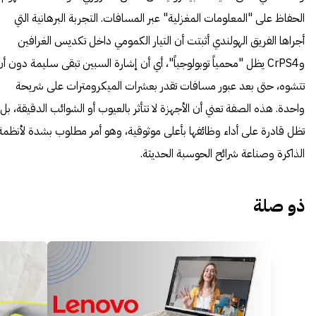
الحفاظ على "المعلومات المغزلية" عبر المسافات. التجربة البرهانية التي
أجراها الفريق الهولندي أثبتت أن التيار الكمومي داخل تكديس الغرافين
وCrPS4 يظل "محمياً توبولوجياً"، أي أن إشارة السبين تبقى سليمة دون أ
تتشوه، حتى بعد عبور مسافات تقدر بعشرات الميكرومترات على شريحة
واحدة. هذه الصفة تعني أن الأجهزة لا تتأثر بالعيوب أو الشوائب الدقيقة، بل
تظل قادرة على أداء وظائفها بأعلى موثوقية، وهو أمر مطلوب بشدة لأنظمة
الذاكرة وصناعة شرائح الحوسبة الحديثة.
ذو صلة