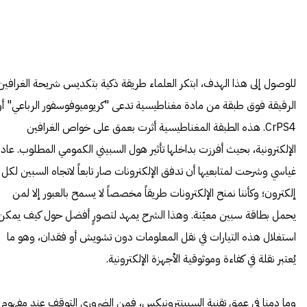
للوصول إلى هذا الهدف، ابتكر العلماء طريقة ذكية بتكديس شريحة الغرافين
الرقيقة فوق طبقة من مادة مغناطيسية تدعى "كريوميوفوسفور الرباعي" أو
CrPS4. هذه الطبقة المغناطيسية أثرت بعمق على خواص الغرافين
الإلكترونية، بحيث أفرزت بداخلها تأثير هول السبيني الكمومي المطلوب. عاد
غياسي وشرحت لمتابعيها أن تدفق الإلكترونات صار تابعاً لاتجاه السبين لكل
إلكترون؛ وكأننا نمنح الإلكترونات طريقاً مخصصاً لا يسمح بالعبور إلا لمن
يحمل بطاقة سبين معيّنة. وهذا الشرح يمهد لتصورٍ أفضل حول كيف يمكن
استغلال هذه التيارات في نقل المعلومات دون تشويش أو فقدان، وهو ما
يُعتبر نقلة في كفاءة وموثوقية الأجهزة الإلكترونية.
وما دمنا في عمق تقنية السبينترونيكس، فمن الضروري التوقف عند مفهوم