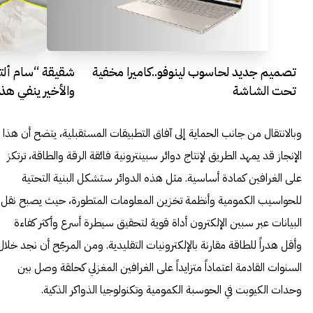
تصميم جديد لحاسوب لينوفو..كاميرا مخفية
شقيقة “سام ألتم
تحت الشاشة
والأخير ينفي هذ
وبالانتقال من جانب الحماية إلى آفاق التطبيقات المستقبلية، يتضح أن هذا
الإنجاز قد يمهد الطريق لإنتاج دوائر سبينترونية فائقة الرقة والطاقة، ترتكز
على الغرافين كمادة أساسية. مثل هذه الدوائر ستشكل البنية التحتية
للحواسيب الكمومية وأنظمة تخزين المعلومات المتطورة، حيث يصبح نقل
البيانات عبر سبين الإلكترون أداة قوية لتحقيق سيطرة أسرع وأكثر كفاءة
وأقل هدراً للطاقة مقارنة بالإلكترونيات التقليدية. ومن المرجّح أن نجد خلال
السنوات القادمة اعتماداً متزايداً على الغرافين المغزلي كحلقة وصل بين
وحدات الكيوبت في الحوسبة الكمومية وتكنولوجيا الذواكر الذكية.