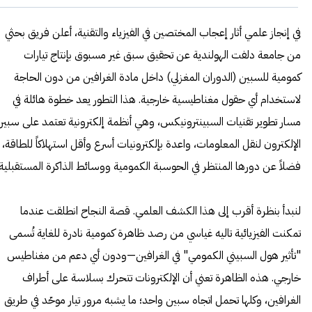
في إنجاز علمي أثار إعجاب المختصين في الفيزياء والتقنية، أعلن فريق بحثي
من جامعة دلفت الهولندية عن تحقيق سبق غير مسبوق بإنتاج تيارات
كمومية للسبين (الدوران المغزلي) داخل مادة الغرافين من دون الحاجة
لاستخدام أي حقول مغناطيسية خارجية. هذا التطور يعد خطوة هائلة في
مسار تطوير تقنيات السبينترونيكس، وهي أنظمة إلكترونية تعتمد على سبين
الإلكترون لنقل المعلومات، واعدة بإلكترونيات أسرع وأقل استهلاكاً للطاقة،
فضلاً عن دورها المنتظر في الحوسبة الكمومية ووسائط الذاكرة المستقبلية.
لنبدأ بنظرة أقرب إلى هذا الكشف العلمي. قصة النجاح انطلقت عندما
تمكنت الفيزيائية تاليه غياسي من رصد ظاهرة كمومية نادرة للغاية تُسمى
"تأثير هول السبيني الكمومي" في الغرافين—ودون أي دعم من مغناطيس
خارجي. هذه الظاهرة تعني أن الإلكترونات تتحرك بسلاسة على أطراف
الغرافين، وكلها تحمل اتجاه سبين واحد؛ ما يشبه مرور تيار موحّد في طريق