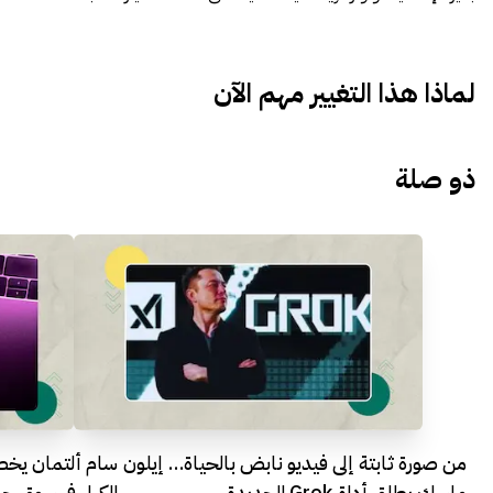
لماذا هذا التغيير مهم الآن
ذو صلة
من صورة ثابتة إلى فيديو نابض بالحياة… إيلون
سام ألتمان يخط
ماسك يطلق أداة Grok الجديدة
الكبار في سوق ج