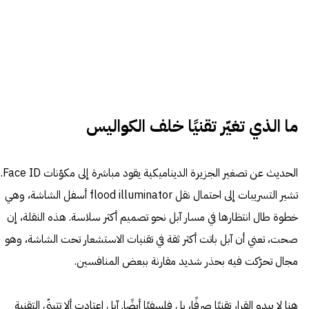
ما الذي تغيّر تقنيًا خلف الكواليس
الحديث عن تصغير الجزيرة الديناميكية يقود مباشرة إلى مكوّنات Face ID.
تشير التسريبات إلى احتمال نقل flood illuminator أسفل الشاشة، وهي
خطوة طال انتظارها في مسار آبل نحو تصميم أكثر سلاسة. هذه النقلة، إن
صحت، تعني أن آبل باتت أكثر ثقة في تقنيات الاستشعار تحت الشاشة، وهو
مجال تحرّكت فيه بحذر شديد مقارنة ببعض المنافسين.
هنا لا يبدو القرار تقنيًا صرفًا، بل فلسفيًا أيضًا. آبل اعتادت ألا تتبنّى التقنية