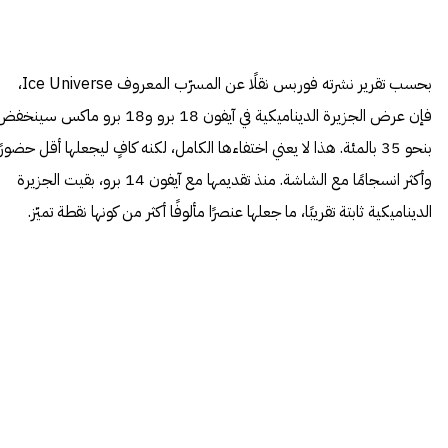
بحسب تقرير نشرته فوربس نقلًا عن المسرّب المعروف Ice Universe،
فإن عرض الجزيرة الديناميكية في آيفون 18 برو و18 برو ماكس سينخ
بنحو 35 بالمئة. هذا لا يعني اختفاءها الكامل، لكنه كافٍ ليجعلها أقل حضورًا
وأكثر انسجامًا مع الشاشة. منذ تقديمها مع آيفون 14 برو، بقيت الجزيرة
الديناميكية ثابتة تقريبًا، ما جعلها عنصرًا مألوفًا أكثر من كونها نقطة تميّز.