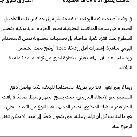
ومايكروسوفت
في وقت أصبحت فيه الهواتف الذكية متشابهة إلى حد كبير، باتت التفاصيل
الصغيرة هي ساحة المنافسة الحقيقية. تصغير الجزيرة الديناميكية وتحسين
السطوع ليسا قفزة تقنية صاخبة، بل تحسينات محسوبة تمس الاستخدام
اليومي مباشرة: إشعارات أقل إزعاجًا، شاشة أوضح تحت الشمس،
وإحساس عام بأن الهاتف يقترب خطوة أخرى من كونه شاشة كاملة بلا
تنازلات.
ربما لا يغيّر آيفون 18 برو طريقة استخدامنا للهاتف، لكنه يواصل دفع
التصميم نحو الاختفاء التدريجي، حيث يصبح الجهاز وسيطًا صامتًا لا يلفت
النظر بقدر ما يترك المحتوى يتصدر المشهد. هذا النوع من التقدم البطيء
هو ما اعتادت آبل أن تراهن عليه، حتى يتحول لاحقًا إلى معيار لا يمكن تخيّل
الرجوع عنه.