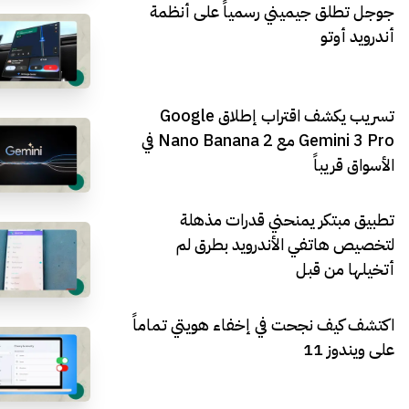
جوجل تطلق جيميني رسمياً على أنظمة
أندرويد أوتو
تسريب يكشف اقتراب إطلاق Google
Gemini 3 Pro مع Nano Banana 2 في
الأسواق قريباً
تطبيق مبتكر يمنحني قدرات مذهلة
لتخصيص هاتفي الأندرويد بطرق لم
أتخيلها من قبل
اكتشف كيف نجحت في إخفاء هويتي تماماً
على ويندوز 11