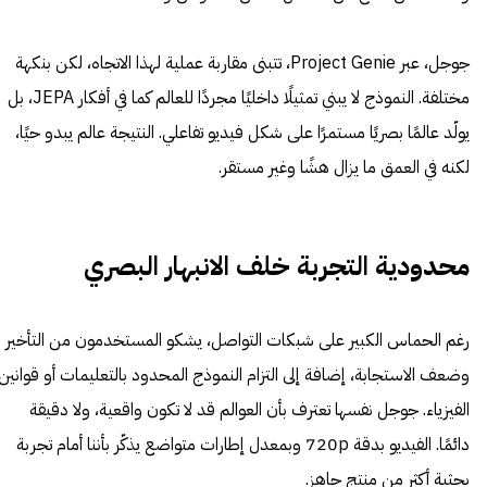
جوجل، عبر Project Genie، تتبنى مقاربة عملية لهذا الاتجاه، لكن بنكهة
مختلفة. النموذج لا يبني تمثيلًا داخليًا مجردًا للعالم كما في أفكار JEPA، بل
يولّد عالمًا بصريًا مستمرًا على شكل فيديو تفاعلي. النتيجة عالم يبدو حيًا،
لكنه في العمق ما يزال هشًا وغير مستقر.
محدودية التجربة خلف الانبهار البصري
رغم الحماس الكبير على شبكات التواصل، يشكو المستخدمون من التأخير
وضعف الاستجابة، إضافة إلى التزام النموذج المحدود بالتعليمات أو قوانين
الفيزياء. جوجل نفسها تعترف بأن العوالم قد لا تكون واقعية، ولا دقيقة
دائمًا. الفيديو بدقة 720p وبمعدل إطارات متواضع يذكّر بأننا أمام تجربة
بحثية أكثر من منتج جاهز.